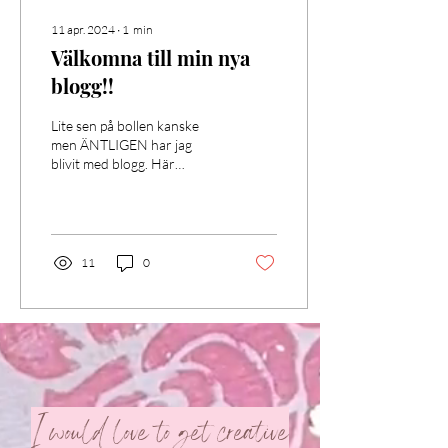
11 apr. 2024
∙
1
min
Välkomna till min nya
blogg!!
Lite sen på bollen kanske
men ÄNTLIGEN har jag
blivit med blogg. Här
kommer jag att uppdatera er
med nyheter samt lite
tankar och...
11
0
I would love to get creative