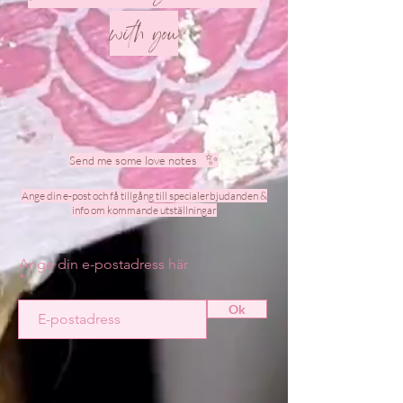
with you
✨
Send me some love notes
Ange din e-post och få tillgång till specialerbjudanden &
info om kommande utställningar
Ange din e-postadress här
Ok