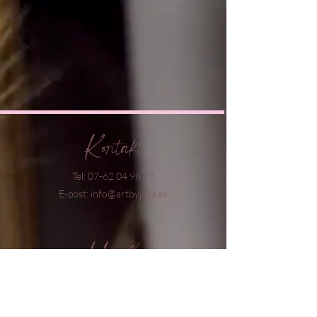
Kontakt
Tel:
07-62 04 98 77
E-post: info@artbyjulia.se
Handla
Alla produkter
Nyheter